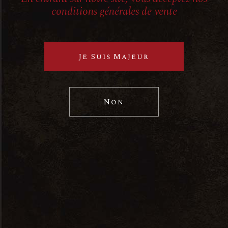
conditions générales de vente
Je Suis Majeur
Non
Nous contacter
31 bis Rue du Faubourg
Madeleine, 45000 Orléans
contact@lacave-marielouise.com
02 38 70 78 14
A propos