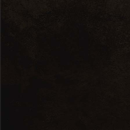
4 septembre 2023
Par
Philippe
Conseils
Les différentes
températures de
service des vins
Le choix de la température de service
permettra de mieux déguster les vins
Blancs, les vins rouges ou Rosés mais
aussi de mieux apprécier la complexité
aromatique des vins.
Tags:
Bordeaux
Bourgogne
Champagne
Château Chalon
Dégustation
Patrimonio