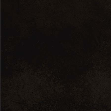
19 juin 2026
Nouveautés spiritueux à
la Cave Marie Louise
L’abus d’alcool est
dangereux pour la
santé. Consommer
avec modération.
Réalisé avec passion par
Immersive