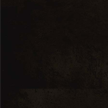
Qui sommes nous ?
Actualités
CGU
Nous contacter
Depuis le blog
4 juillet 2026
Célébration du 8ème
anniversaire de la Cave
Marie Louise
25 juin 2026
Canicule nos boissons
fraîches disponibles