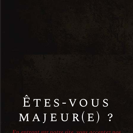
service
température
Vin blanc
Vin rosé
Vin rouge
Êtes-vous
majeur(e) ?
En entrant sur notre site, vous acceptez nos