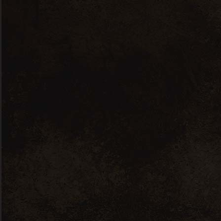
19 juin 2026
Nouveautés spiritueux à
la Cave Marie Louise
L’abus d’alcool est
dangereux pour la
santé. Consommer
avec modération.
Réalisé avec passion par
Immersive