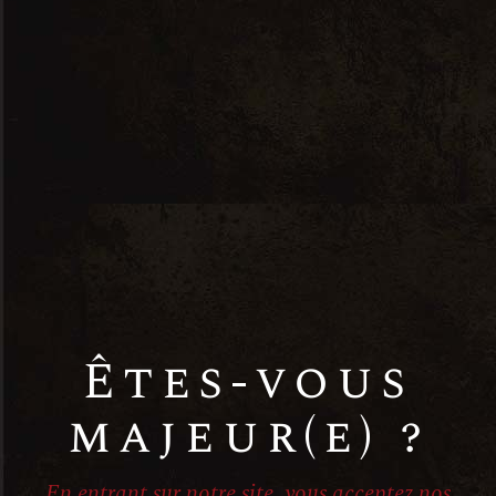
printemps
promotion
Provence
Rhône
Sud-Ouest
Vin blanc
Vin rosé
Vin rouge
Êtes-vous
majeur(e) ?
En entrant sur notre site, vous acceptez nos