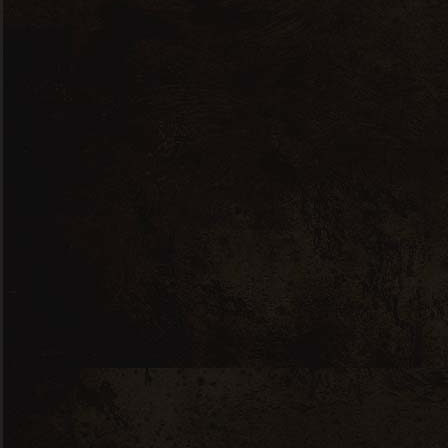
Qui sommes nous ?
Actualités
CGU
Nous contacter
Depuis le blog
4 juillet 2026
Célébration du 8ème
anniversaire de la Cave
Marie Louise
25 juin 2026
Canicule nos boissons
fraîches disponibles