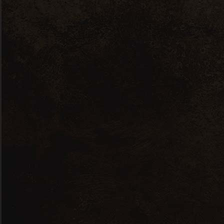
27 mars 2026
Par
Philippe Bezannier Esnault
Événements
Évènement Foire
aux vins de Pâques
Le choix de la température de service
permettra de mieux déguster les vins
Blancs, les vins rouges ou Rosés mais
aussi de mieux apprécier la complexité
aromatique des vins.
Tags:
Bordeaux
Corse
Foire aux vins
Languedoc
Loire
pâques
pétillant