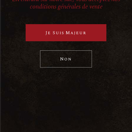
conditions générales de vente
Je Suis Majeur
Non
Nous contacter
31 bis Rue du Faubourg
Madeleine, 45000 Orléans
contact@lacave-marielouise.com
02 38 70 78 14
A propos